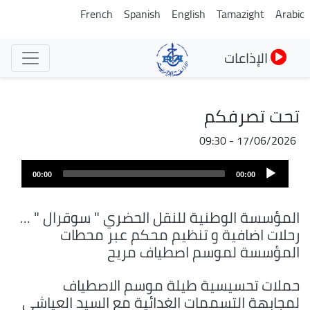
تجاوز
French
Spanish
English
Tamazight
Arabic
إلى
المحتوى
الإذاعات
الرئيسي
تحت تصرفكم
17/06/2026 - 09:30
ملف
Audio
الصوت
00:00
00:00
Player
المؤسسة الوطنية للنقل الحضري " سوقرال " ...
رحلات اضافية و تنظيم محكم عبر محطات
المؤسسة لموسم اصطياف مريح
حملات تحسيسية طيلة موسم الاصطياف
لمجابهة التسممات الغدائية مع السيد العياشي