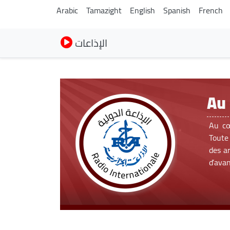
Arabic
Tamazight
English
Spanish
French
الإذاعات
Au 
Au cœ
Toute 
des ar
d’avan