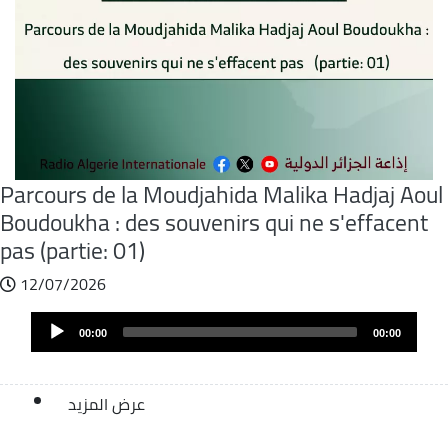
Parcours de la Moudjahida Malika Hadjaj Aoul
Boudoukha : des souvenirs qui ne s'effacent
pas (partie: 01)
12/07/2026
Audio
Audio
file
00:00
00:00
Player
عرض المزيد