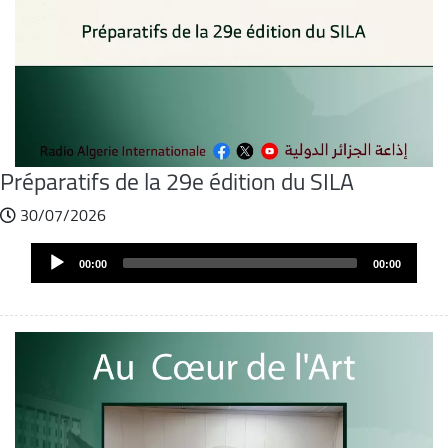
Préparatifs de la 29e édition du SILA
30/07/2026
Audio
Audio
file
00:00
00:00
Player