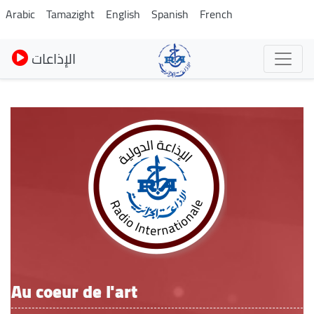
Skip
Arabic
Tamazight
English
Spanish
French
to
main
الإذاعات
content
Au coeur de l'art