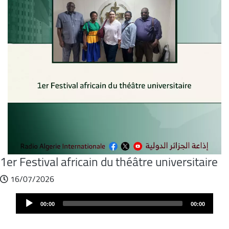
1er Festival africain du théâtre universitaire
16/07/2026
Audio
Audio
file
00:00
00:00
Player