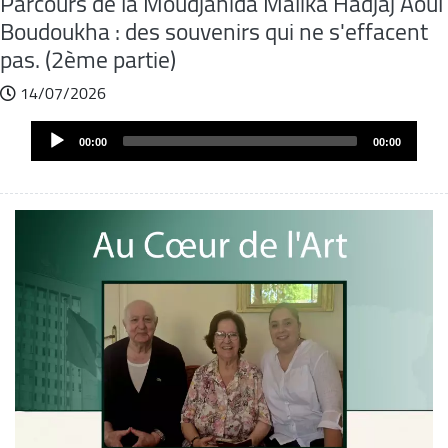
Parcours de la Moudjahida Malika Hadjaj Aoul
Boudoukha : des souvenirs qui ne s'effacent
pas. (2ème partie)
14/07/2026
Audio
Audio
file
00:00
00:00
Player