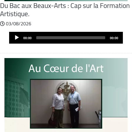
Du Bac aux Beaux-Arts : Cap sur la Formation
Artistique.
03/08/2026
Audio
Audio
file
00:00
00:00
Player