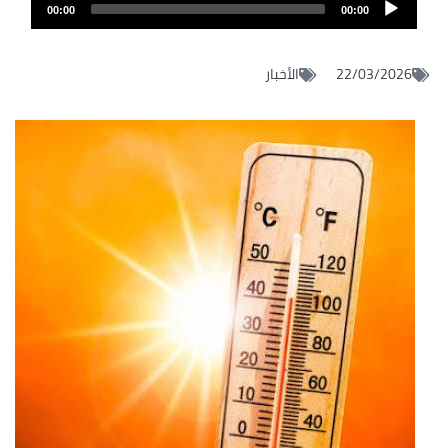
Audio
audio
00:00
00:00
layer
22/03/2026
الأخبار