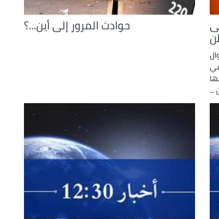
ى
حوادث المرور إلى أين...؟
ن
ال
في
ها
..