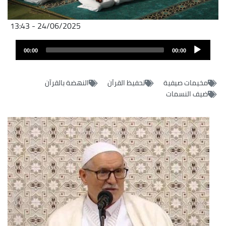
24/06/2025 - 13:43
Fichier
Audio
audio
00:00
00:00
layer
مخيمات صيفية
تحفيظ القرآن
النهضة بالقرآن
ضيف النسمات