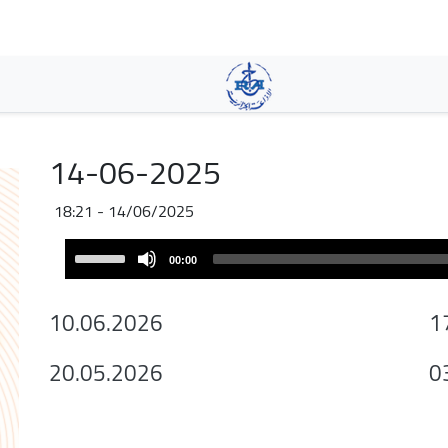
Skip
to
main
content
14-06-2025
14/06/2025 - 18:21
Audio
Use
00:00
Player
Up/Down
Arrow
10.06.2026
1
keys
to
20.05.2026
0
increase
or
decrease
volume.