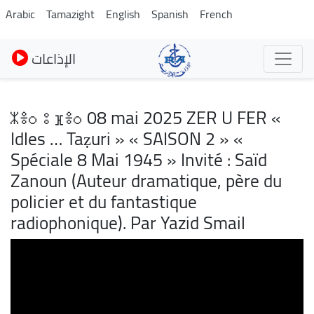
Skip
Arabic
Tamazight
English
Spanish
French
to
main
الإذاعات
content
ⵣⴻⵔ ⵓ ⴼⴻⵔ 08 mai 2025 ZER U FER «
Idles … Taẓuri » « SAISON 2 » «
Spéciale 8 Mai 1945 » Invité : Saïd
Zanoun (Auteur dramatique, père du
policier et du fantastique
radiophonique). Par Yazid Smail