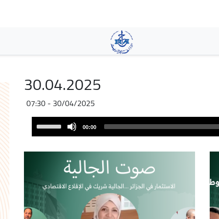
Skip
to
main
content
30.04.2025
30/04/2025 - 07:30
Audio
Use
00:00
Player
Up/Down
Arrow
keys
to
increase
or
decrease
volume.