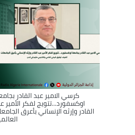
كرسي الامير عبد القادر بجامع
اوكسفورد...تتويج لفكر الأمير ع
القادر وإرثه الإنساني بأعرق الجامع
العالمي