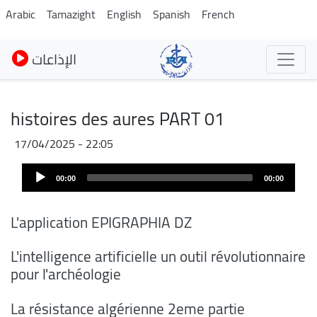
Skip
Arabic
Tamazight
English
Spanish
French
to
main
الإذاعات
content
histoires des aures PART 01
17/04/2025 - 22:05
Audio
00:00
00:00
Player
L'application EPIGRAPHIA DZ
L'intelligence artificielle un outil révolutionnaire
pour l'archéologie
La résistance algérienne 2eme partie