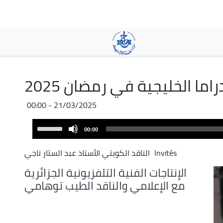
Skip
to
main
content
راما الخليجية في رمضان 2025
21/03/2025 - 00:00
Audio
Use
00:00
Player
Up/Down
Arrow
Invités
الناقد الكويتي الأستاذ عبد الستار ناجي
keys
الإنتاجات الفنية التلفزيونية الجزائرية
to
مع الإعلامي والناقد الطيب توهامي
increase
or
decrease
volume.