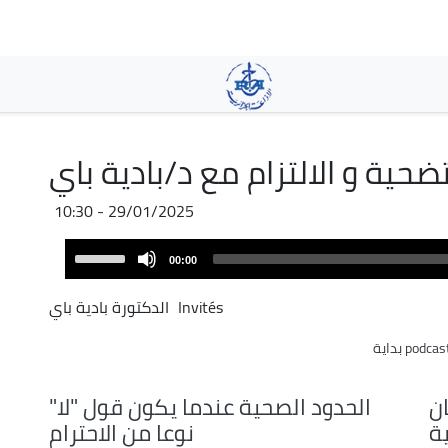
Skip
to
main
content
تضحية و الالتزام مع د/بادية باي
29/01/2025 - 10:30
Audio
Use
00:00
Player
Up/Down
Arrow
Invités
الدكتورة بادية باي
keys
podcas بداية
to
increase
or
ن
الحدود الصحية عندما يكون قول "لا"
decrease
ية
نوعا من الاحترام
volume.