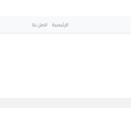
vigation principale
الرئيسية
اتصل بنا