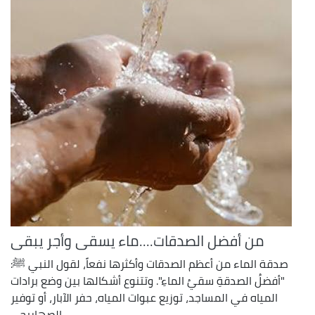
من أفضل الصدقات....ماء يسقى وأجر يبقى
صدقة الماء من أعظم الصدقات وأكثرها نفعاً، لقول النبي ﷺ:
"أفضلُ الصدقةِ سقيُ الماءِ". وتتنوع أشكالها بين وضع برادات
المياه في المساجد، توزيع عبوات المياه، حفر الآبار، أو توفير
الصهاريج ...