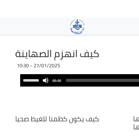
Skip
to
main
content
كيف انهزم الصهاينة
27/01/2025 - 10:30
Audio
Use
00:00
Player
Up/Down
Arrow
keys
to
increase
ها
كيف يكون كظمنا للغيظ صحيا
or
ا
decrease
volume.