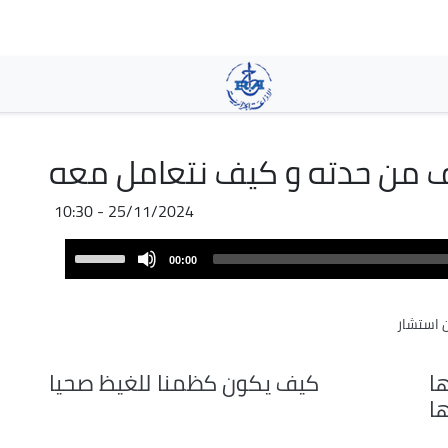
Skip
to
main
content
ف من حدته و كيف نتعامل معه
25/11/2024 - 10:30
Audio
Use
00:00
Player
Up/Down
Arrow
 استشار
keys
to
increase
ها
كيف يكون كظمنا للغيظ صحيا
or
ا
decrease
volume.