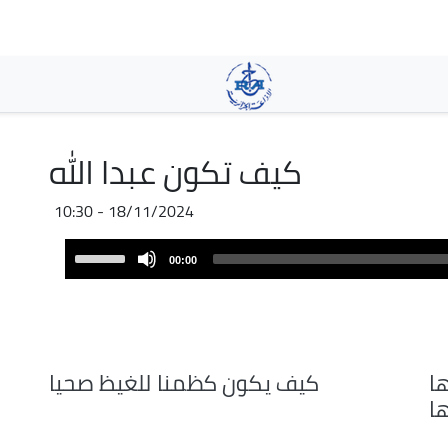
Skip
to
main
content
كيف تكون عبدا الله
18/11/2024 - 10:30
Audio
Use
00:00
Player
Up/Down
Arrow
keys
to
increase
ها
كيف يكون كظمنا للغيظ صحيا
or
ا
decrease
volume.