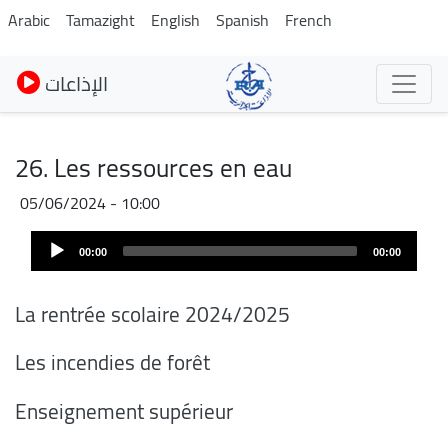
Skip
Arabic
Tamazight
English
Spanish
French
to
main
الإذاعات
content
26. Les ressources en eau
05/06/2024 - 10:00
Audio
00:00
00:00
Player
La rentrée scolaire 2024/2025
Les incendies de forêt
Enseignement supérieur