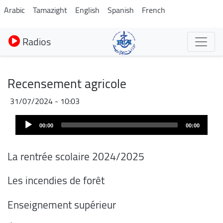
Aller
Arabic
Tamazight
English
Spanish
French
au
contenu
Radios
principal
Recensement agricole
31/07/2024 - 10:03
Audio
00:00
00:00
Player
La rentrée scolaire 2024/2025
Les incendies de forêt
Enseignement supérieur