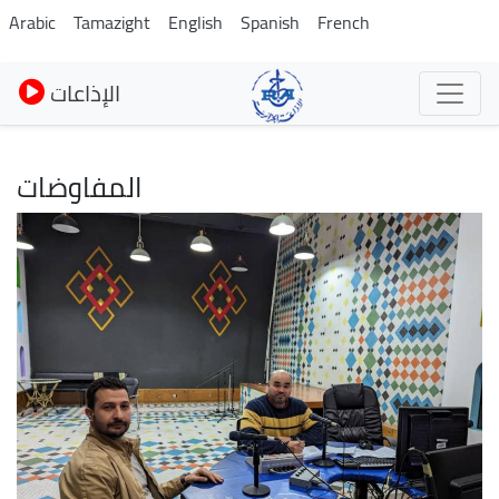
Skip
Arabic
Tamazight
English
Spanish
French
to
main
الإذاعات
content
المفاوضات
Image