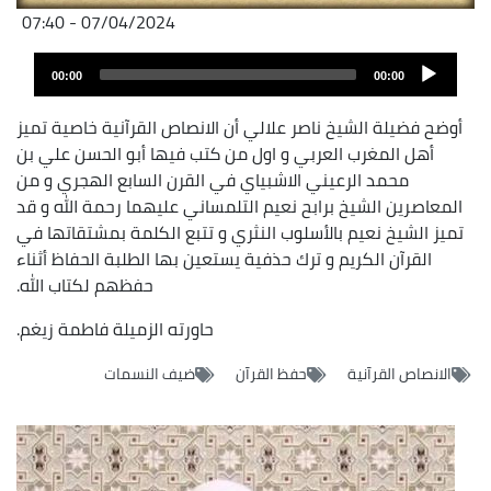
07/04/2024 - 07:40
Fichier
Audio
audio
00:00
00:00
layer
أوضح فضيلة الشيخ ناصر علالي أن الانصاص القرآنية خاصية تميز
أهل المغرب العربي و اول من كتب فيها أبو الحسن علي بن
محمد الرعيني الاشبياي في القرن السابع الهجري و من
المعاصرين الشيخ برابح نعيم التلمساني عليهما رحمة الله و قد
تميز الشيخ نعيم بالأسلوب النثري و تتبع الكلمة بمشتقاتها في
القرآن الكريم و ترك حذفية يستعين بها الطلبة الحفاظ أثناء
حفظهم لكتاب الله.
حاورته الزميلة فاطمة زيغم.
الانصاص القرآنية
حفظ القرآن
ضيف النسمات