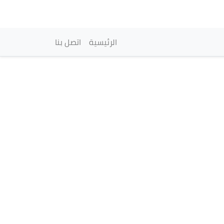
vigation principale
الرئيسية
اتصل بنا