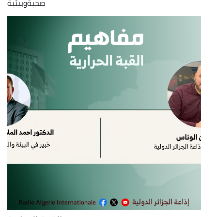
صحيةوبيئية