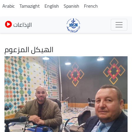
Skip
Arabic
Tamazight
English
Spanish
French
to
main
الإذاعات
content
الهيكل المزعوم
Image