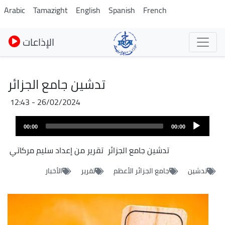
Skip
Arabic
Tamazight
English
Spanish
French
to
main
الإذاعات
content
تدشين جامع الجزائر
26/02/2024 - 12:43
Fichier
Audio
audio
00:00
00:00
layer
تدشين جامع الجزائر تقرير من إعداد سليم مركاتي
تدشين
جامع الجزائر الأعظم
تقرير
الأخبار