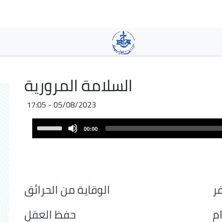
Skip
to
main
content
السلامة المرورية
05/08/2023 - 17:05
Audio
Use
00:00
Player
Up/Down
Arrow
keys
to
increase
ر
الوقاية من الحرائق
or
decrease
ام
حفظ العقل
volume.