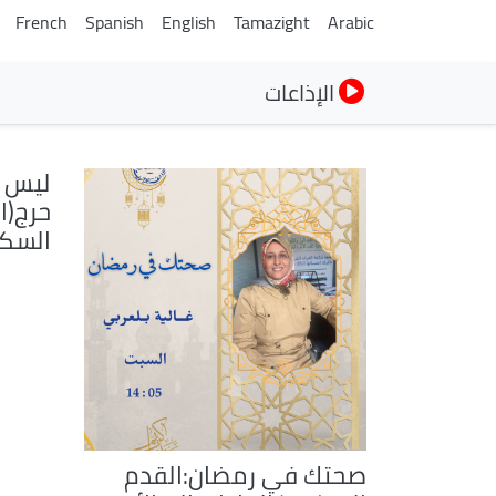
French
Spanish
English
Tamazight
Arabic
الإذاعات
ليس 
حرج(ا
السك
صحتك في رمضان:القدم