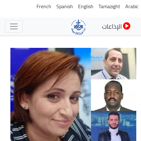
تجاوز
French
Spanish
English
Tamazight
Arabic
إلى
المحتوى
الإذاعات
الرئيسي