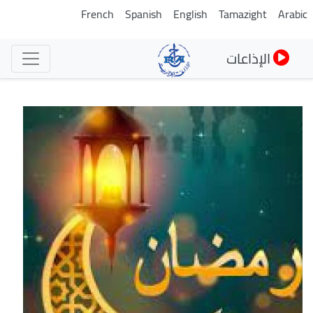
تجاوز
French
Spanish
English
Tamazight
Arabic
إلى
المحتوى
الإذاعات
الرئيسي