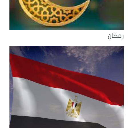
رمضان