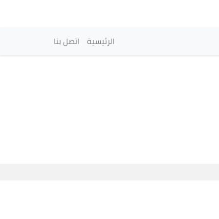
vigation principale
الرئيسية
اتصل بنا