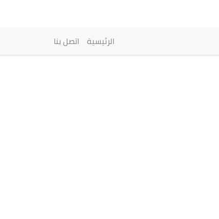
vigation principale
الرئيسية
اتصل بنا