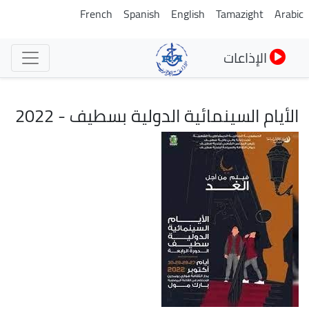
تجاوز
French
Spanish
English
Tamazight
Arabic
إلى
المحتوى
الإذاعات
الرئيسي
الأيام السينمائية الدولية بسطيف - 2022
الصورة