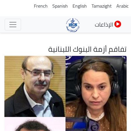
تجاوز
French
Spanish
English
Tamazight
Arabic
إلى
المحتوى
الإذاعات
الرئيسي
تفاقم أزمة البنوك اللبنانية
الصورة