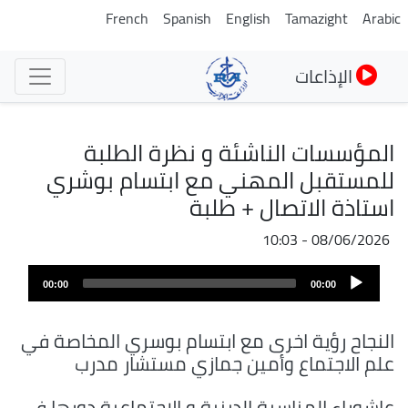
تجاوز
French
Spanish
English
Tamazight
Arabic
إلى
المحتوى
الإذاعات
الرئيسي
المؤسسات الناشئة و نظرة الطلبة
للمستقبل المهني مع ابتسام بوشري
استاذة الاتصال + طلبة
08/06/2026 - 10:03
ملف
Audio
الصوت
00:00
00:00
Player
النجاح رؤية اخرى مع ابتسام بوسري المخاصة في
علم الاجتماع وأمين جمازي مستشار مدرب
عاشوراء المناسبة الدينية و الاجتماعية دورها في