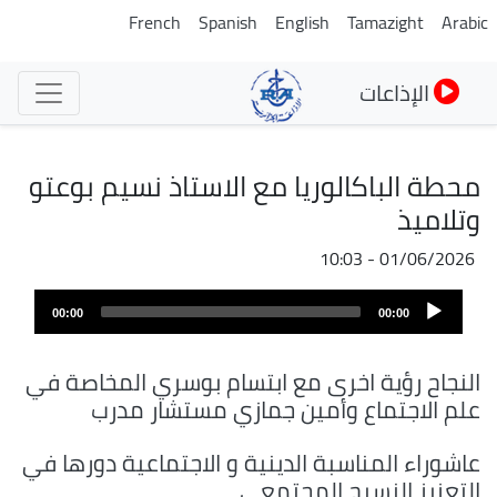
تجاوز
French
Spanish
English
Tamazight
Arabic
إلى
المحتوى
الإذاعات
الرئيسي
محطة الباكالوريا مع الاستاذ نسيم بوعتو
وتلاميذ
01/06/2026 - 10:03
ملف
Audio
الصوت
00:00
00:00
Player
النجاح رؤية اخرى مع ابتسام بوسري المخاصة في
علم الاجتماع وأمين جمازي مستشار مدرب
عاشوراء المناسبة الدينية و الاجتماعية دورها في
التعزيز النسيج المجتمعي