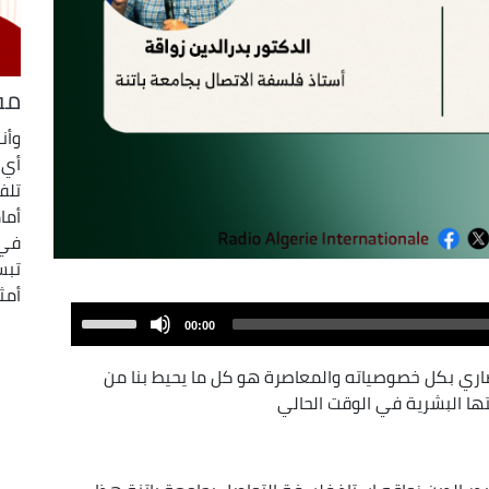
مف
وأن
أي 
تلفز
أما
في 
تبس
أمث
Use
00:00
Up/Down
Arrow
ضاري بكل خصوصياته والمعاصرة هو كل ما يحيط بنا من
keys
ها البشرية في الوقت الحالي
to
increase
or