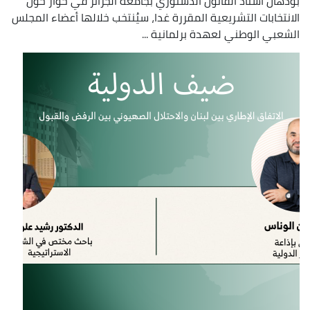
بودهان أستاذ القانون الدستوري بجامعة الجزائر في حوار حول
الانتخابات التشريعية المقررة غدا، سيُنتخب خلالها أعضاء المجلس
الشعبي الوطني لعهدة برلمانية ...