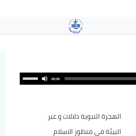
تجاوز
إلى
المحتوى
الرئيسي
Use
00:00
Up/Down
Arrow
keys
to
increase
الهجرة النبوية دلالات و عبر
or
decrease
البيئة في منظور الاسلام
volume.