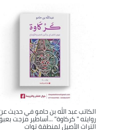
الكاتب عبد الله بن حامو في حديث عن
روايته " كركاوة" ...أساطير مزجت بعب
التراث الأصيل لمنطقة توات