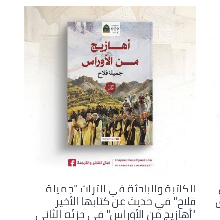
to
increase
or
decrease
volume.
الكاتبة والباحثة في التراث "جميلة
ق
فلاح" في حديث عن كتابها الأخير
"أهازيج من الأوراس" في جزئه الثاني