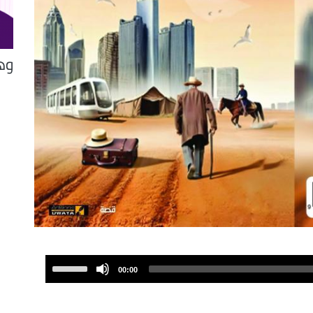
وهج
Use
00:00
Up/Down
Arrow
keys