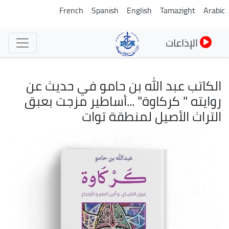
تجاوز
French
Spanish
English
Tamazight
Arabic
إلى
المحتوى
الإذاعات
الرئيسي
الكاتب عبد الله بن حامو في حديث عن
روايته " كركاوة" ...أساطير مزجت بعبق
التراث الأصيل لمنطقة توات
الصورة