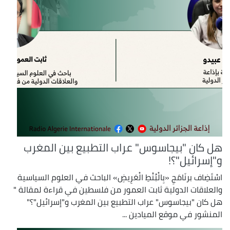
هل كان "بيجاسوس" عراب التطبيع بين المغرب
و"إسرائيل"؟!
اسْتَضِاف برنَامَجِ «بِالْبُنْطِ الْعَرِيضِ» الباحث في العلوم السياسية
والعلاقات الدولية ثابت العمور من فلسطين في قراءة لمقالة "
هل كان "بيجاسوس" عراب التطبيع بين المغرب و"إسرائيل"؟"
المنشور في موقع الميادين ...