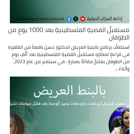
مستقبلُ القضيةِ الفلسطينيةِ بعد 1000 يومٍ من
الطوفان
استضافُ برنامجِ بالبنطِ العريضِ الدكتورَ حسنَ نافعةَ من القاهرة
في قراءةٍ لمقالِهِ مستقبلُ القضيةِ الفلسطينيةِ بعد أَلْفِ يومٍ
من الطوفان يفتتحُ مقالَهُ بعبارةٍ : في سبتمبر من عامِ 2023،
وأثناءَ ...