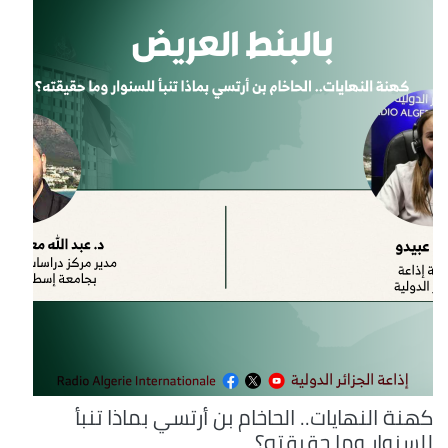
كهنة النهايات.. الحاخام بن أرتسي بماذا تنبأ
للسنوار وما حقيقته؟