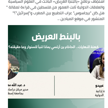
اسْتَضِاف برنَامَجِ «بِالْبُنْطِ الْعَرِيضِ» الباحث في العلوم السياسية
والعلاقات الدولية ثابت العمور من فلسطين في قراءة لمقالة "
هل كان "بيجاسوس" عراب التطبيع بين المغرب و"إسرائيل"؟"
المنشور في موقع الميادين ...