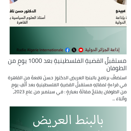
مستقبلُ القضيةِ الفلسطينيةِ بعد 1000 يومٍ من
الطوفان
استضافُ برنامجِ بالبنطِ العريضِ الدكتورَ حسنَ نافعةَ من القاهرة
في قراءةٍ لمقالِهِ مستقبلُ القضيةِ الفلسطينيةِ بعد أَلْفِ يومٍ
من الطوفان يفتتحُ مقالَهُ بعبارةٍ : في سبتمبر من عامِ 2023،
وأثناءَ ...