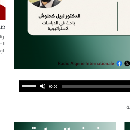
ضي
برن
للح
الو
Use
00:00
Up/Down
Arrow
keys
ية
to
increase
or