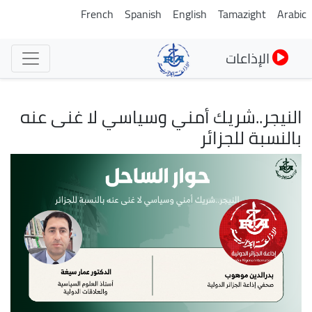
تجاوز
French
Spanish
English
Tamazight
Arabic
إلى
المحتوى
الإذاعات
الرئيسي
النيجر..شريك أمني وسياسي لا غنى عنه
بالنسبة للجزائر
الصورة