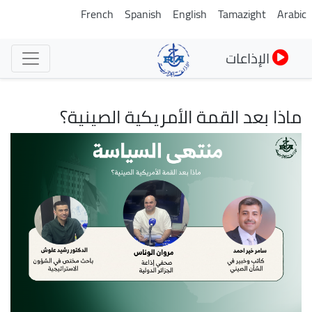
تجاوز
French
Spanish
English
Tamazight
Arabic
إلى
المحتوى
الإذاعات
الرئيسي
ماذا بعد القمة الأمريكية الصينية؟
الصورة