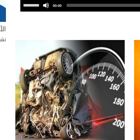
Use
00:00
Up/Down
Arrow
الأ
keys
to
نشر
increase
or
decrease
volume.