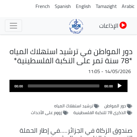
تجاوز
French
Spanish
English
Tamazight
Arabic
إلى
المحتوى
الإذاعات
الرئيسي
دور المواطن في ترشيد استهلاك المياه
*78 سنة تمر على النكبة الفلسطينية*
14/05/2026 - 11:05
ملف
Audio
الصوت
00:00
00:00
Player
دور المواطن
ترشيد استهلاك المياه
الذكرى 78 للنكبة الفلسطينية
زووم على الأحداث
صندوق الزكاة في الجزائر.....في إطار الحملة