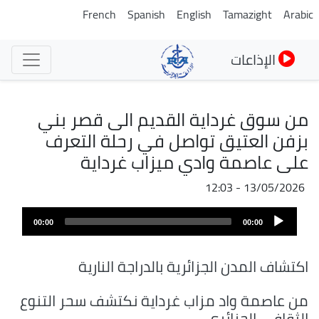
تجاوز
French
Spanish
English
Tamazight
Arabic
إلى
المحتوى
الإذاعات
الرئيسي
من سوق غرداية القديم الى قصر بني
بزفن العتيق تواصل في رحلة التعرف
على عاصمة وادي ميزاب غرداية
13/05/2026 - 12:03
ملف
Audio
الصوت
00:00
00:00
Player
اكتشاف المدن الجزائرية بالدراجة النارية
من عاصمة واد مزاب غرداية نكتشف سحر التنوع
الثقافي الجزائري