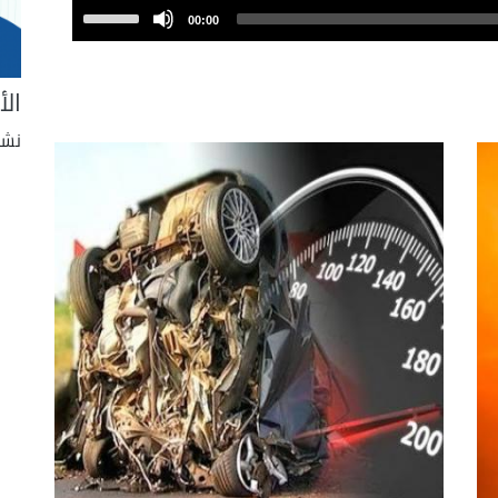
Use
00:00
Up/Down
Arrow
الأ
keys
to
نشر
increase
or
decrease
volume.