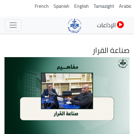
تجاوز
French
Spanish
English
Tamazight
Arabic
إلى
المحتوى
الإذاعات
الرئيسي
صناعة القرار
الصورة