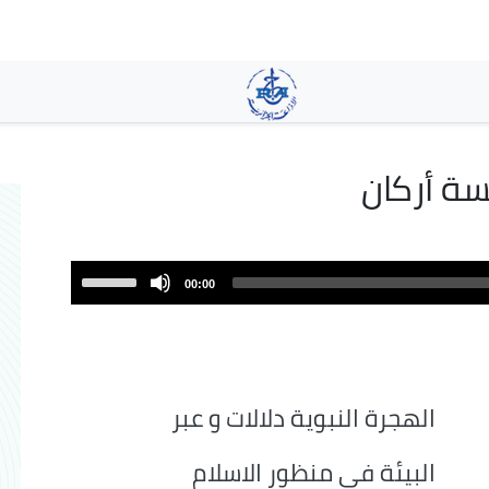
تجاوز
إلى
المحتوى
الرئيسي
سة أركان
Use
00:00
Up/Down
Arrow
keys
to
increase
الهجرة النبوية دلالات و عبر
or
decrease
البيئة في منظور الاسلام
volume.